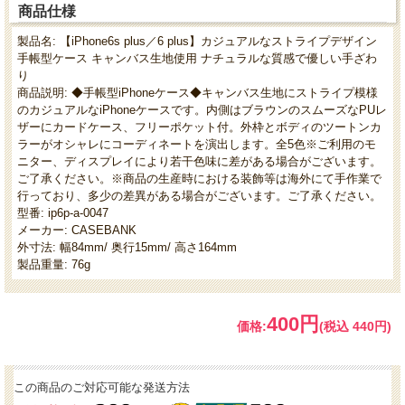
商品仕様
製品名: 【iPhone6s plus／6 plus】カジュアルなストライプデザイン
手帳型ケース キャンバス生地使用 ナチュラルな質感で優しい手ざわ
り
商品説明: ◆手帳型iPhoneケース◆キャンバス生地にストライプ模様
のカジュアルなiPhoneケースです。内側はブラウンのスムーズなPUレ
ザーにカードケース、フリーポケット付。外枠とボディのツートンカ
ラーがオシャレにコーディネートを演出します。全5色※ご利用のモ
ニター、ディスプレイにより若干色味に差がある場合がございます。
ご了承ください。※商品の生産時における装飾等は海外にて手作業で
行っており、多少の差異がある場合がございます。ご了承ください。
型番: ip6p-a-0047
メーカー: CASEBANK
外寸法: 幅84mm/ 奥行15mm/ 高さ164mm
製品重量: 76g
400円
価格:
(税込 440円)
この商品のご対応可能な発送方法