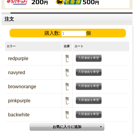
注文
購入数:
個
カラー
在庫
カート
無
redpurple
入荷連絡を希望
し
無
navyred
入荷連絡を希望
し
無
brownorange
入荷連絡を希望
し
無
pinkpurple
入荷連絡を希望
し
無
backwhite
入荷連絡を希望
し