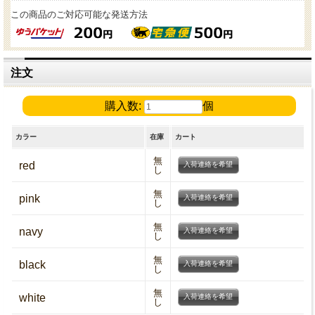
この商品のご対応可能な発送方法
注文
購入数:
個
カラー
在庫
カート
無
red
入荷連絡を希望
し
無
pink
入荷連絡を希望
し
無
navy
入荷連絡を希望
し
無
black
入荷連絡を希望
し
無
white
入荷連絡を希望
し