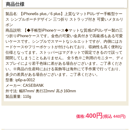
商品仕様
製品名: 【iPhone6s plus／6 plus】上質なマットPUレザー手帳型ケー
ス シンプルポーチデザイン 三つ折り ストラップ付き 可愛いメタルリ
ボン
商品説明: 【◆手帳型iPhoneケース◆マットな質感のPUレザー製の三
つ折りiPhoneケースです。金色の可愛い金具付きで高級感もある可愛
いケースです。シンプルでスマートなシルエットですが、内側にはカ
ードケースやフリーポケットが付けられており、収納性も高く便利な
仕様となってます。ストッパーはマグネットで固定できるので誤って
開閉してしまうこともありません。 全５色※ご利用のモニター、ディ
スプレイにより若干色味に差がある場合がございます。ご了承くださ
い。※商品の生産時における装飾等は海外にて手作業で行っており、
多少の差異がある場合がございます。ご了承ください。
型番: ip6p-a-0012
メーカー: CASEBANK
外寸法: 幅87mm/ 奥行22mm/ 高さ160mm
製品重量: 110g
400円
価格:
(税込 440円)