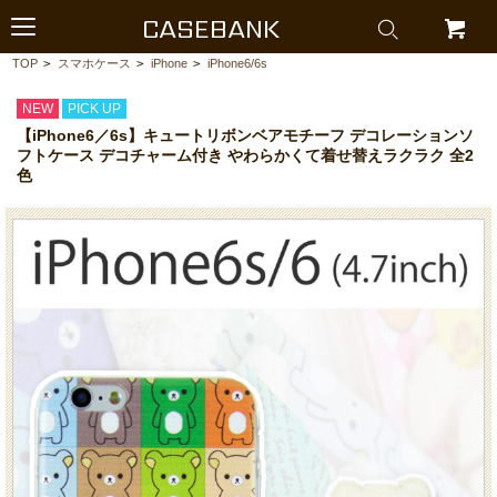
CASEBANK
TOP
>
スマホケース
>
iPhone
>
iPhone6/6s
NEW
PICK UP
【iPhone6／6s】キュートリボンベアモチーフ デコレーションソ
フトケース デコチャーム付き やわらかくて着せ替えラクラク 全2
色