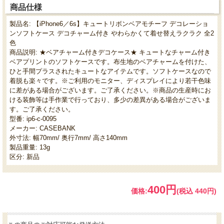
商品仕様
製品名: 【iPhone6／6s】キュートリボンベアモチーフ デコレーショ
ンソフトケース デコチャーム付き やわらかくて着せ替えラクラク 全2
色
商品説明: ★ベアチャーム付きデコケース★ キュートなチャーム付き
ベアプリントのソフトケースです。布生地のベアチャームを付けた、
ひと手間プラスされたキュートなアイテムです。ソフトケースなので
着脱も楽々です。※ご利用のモニター、ディスプレイにより若干色味
に差がある場合がございます。ご了承ください。※商品の生産時にお
ける装飾等は手作業で行っており、多少の差異がある場合がございま
す。ご了承ください。
型番: ip6-c-0095
メーカー: CASEBANK
外寸法: 幅70mm/ 奥行7mm/ 高さ140mm
製品重量: 13g
区分: 新品
400円
価格:
(税込 440円)