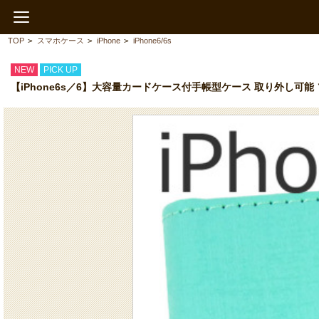
TOP
>
スマホケース
>
iPhone
>
iPhone6/6s
NEW
PICK UP
【iPhone6s／6】大容量カードケース付手帳型ケース 取り外し可能 