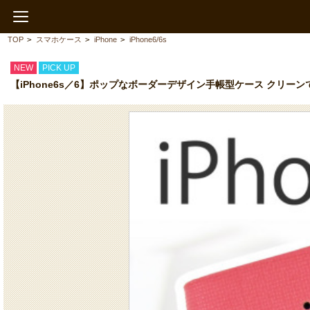
TOP
>
スマホケース
>
iPhone
>
iPhone6/6s
NEW
PICK UP
【iPhone6s／6】ポップなボーダーデザイン手帳型ケース クリー