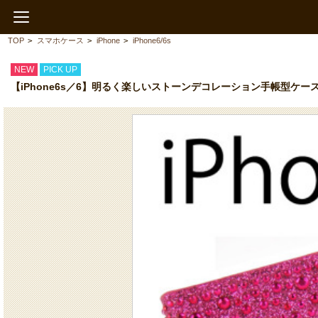
TOP
>
スマホケース
>
iPhone
>
iPhone6/6s
NEW
PICK UP
【iPhone6s／6】明るく楽しいストーンデコレーション手帳型ケ