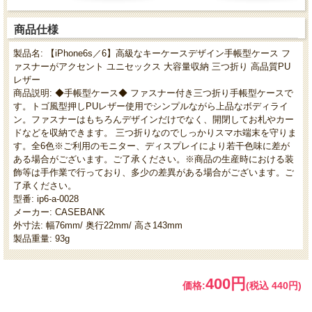
商品仕様
製品名: 【iPhone6s／6】高級なキーケースデザイン手帳型ケース フ
ァスナーがアクセント ユニセックス 大容量収納 三つ折り 高品質PU
レザー
商品説明: ◆手帳型ケース◆ ファスナー付き三つ折り手帳型ケースで
す。トゴ風型押しPUレザー使用でシンプルながら上品なボディライ
ン。ファスナーはもちろんデザインだけでなく、開閉してお札やカー
ドなどを収納できます。 三つ折りなのでしっかりスマホ端末を守りま
す。全6色※ご利用のモニター、ディスプレイにより若干色味に差が
ある場合がございます。ご了承ください。※商品の生産時における装
飾等は手作業で行っており、多少の差異がある場合がございます。ご
了承ください。
型番: ip6-a-0028
メーカー: CASEBANK
外寸法: 幅76mm/ 奥行22mm/ 高さ143mm
製品重量: 93g
400円
価格:
(税込 440円)