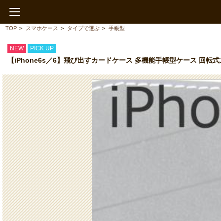
TOP
>
スマホケース
>
タイプで選ぶ
>
手帳型
NEW
PICK UP
【iPhone6s／6】飛び出すカードケース 多機能手帳型ケース 回転