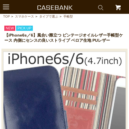
CASEBANK
TOP
>
スマホケース
>
タイプで選ぶ
>
手帳型
NEW
PICK UP
【iPhone6s／6】風合い際立つ ビンテージオイルレザー手帳型ケ
ース 内側にセンスの良いストライプ ベロア生地 PUレザー