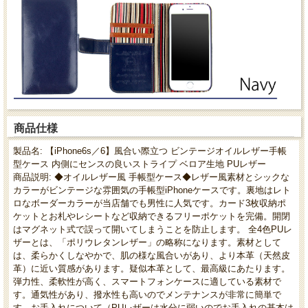
商品仕様
製品名: 【iPhone6s／6】風合い際立つ ビンテージオイルレザー手帳
型ケース 内側にセンスの良いストライプ ベロア生地 PUレザー
商品説明: ◆オイルレザー風 手帳型ケース◆レザー風素材とシックな
カラーがビンテージな雰囲気の手帳型iPhoneケースです。裏地はレト
ロなボーダーカラーが当店舗でも男性に人気です。カード3枚収納ポ
ケットとお札やレシートなど収納できるフリーポケットを完備。開閉
はマグネット式で誤って開いてしまうことを防止します。 全4色PUレ
ザーとは、「ポリウレタンレザー」の略称になります。素材として
は、柔らかくしなやかで、肌の様な風合いがあり、より本革（天然皮
革）に近い質感があります。疑似本革として、最高級にあたります。
弾力性、柔軟性が高く、スマートフォンケースに適している素材で
す。通気性があり、撥水性も高いのでメンテナンスが非常に簡単で
す。お手入れについて（PUレザーは水分に弱いのでお手入れの基本は