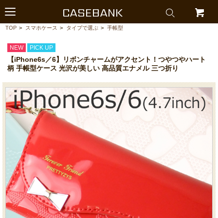
CASEBANK
TOP
>
スマホケース
>
タイプで選ぶ
>
手帳型
NEW
PICK UP
【iPhone6s／6】リボンチャームがアクセント！つやつやハート
柄 手帳型ケース 光沢が美しい 高品質エナメル 三つ折り