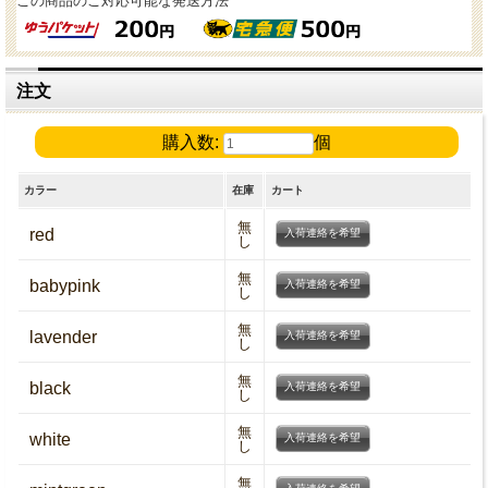
この商品のご対応可能な発送方法
注文
購入数:
個
カラー
在庫
カート
無
red
入荷連絡を希望
し
無
babypink
入荷連絡を希望
し
無
lavender
入荷連絡を希望
し
無
black
入荷連絡を希望
し
無
white
入荷連絡を希望
し
無