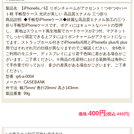
製品名: 【iPhone6s／6】リボンチャームがアクセント！つやつやハー
ト柄 手帳型ケース 光沢が美しい 高品質エナメル 三つ折り
商品説明: ◆手帳型iPhoneケース◆綺麗な高品質エナメル加工の三つ
折り手帳型iPhoneケースです。ボディにはキュートなハートの型押
し。 裏地はスウェード風生地製でカードケースが2つ付。マグネット
でしっかり固定できる上ブタにはリボンチャームがアクセントになっ
てます。ストラップホール付きでiPhone6s/6用とiPhone6s plus/6 plus
用ではそれぞれ穴の仕様が異なりますのでご確認ください。 全6色※
ご利用のモニター、ディスプレイにより若干色味に差がある場合がご
ざいます。ご了承ください。※商品の生産時における装飾等は海外に
て手作業で行っており、多少の差異がある場合がございます。ご了承
ください。
型番: ip6-a-0004
メーカー: CASEBANK
外寸法: 幅75mm/ 奥行20mm/ 高さ143mm
製品重量: 99g
400円
価格:
(税込 440円)