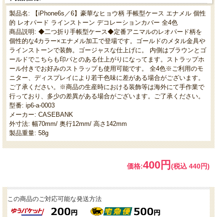
製品名: 【iPhone6s／6】豪華なヒョウ柄 手帳型ケース エナメル 個性
的 レオパード ラインストーン デコレーションカバー 全4色
商品説明: ◆二つ折り手帳型ケース◆定番アニマルのレオパード柄を
個性的な4カラー×エナメル加工で登場です。ゴールドのメタル金具や
ラインストーンで装飾。ゴージャスな仕上げに。 内側はブラウンとゴ
ールドでこちらも印パとのある仕上がりになってます。ストラップホ
ール付きでお好みのストラップも使用可能です。 全4色※ご利用のモ
ニター、ディスプレイにより若干色味に差がある場合がございます。
ご了承ください。※商品の生産時における装飾等は海外にて手作業で
行っており、多少の差異がある場合がございます。ご了承ください。
型番: ip6-a-0003
メーカー: CASEBANK
外寸法: 幅70mm/ 奥行12mm/ 高さ142mm
製品重量: 58g
400円
価格:
(税込 440円)
この商品のご対応可能な発送方法