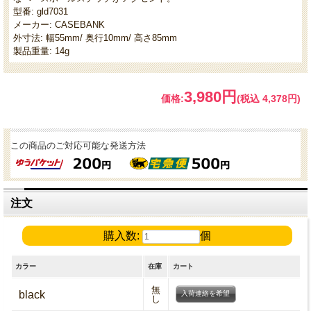
型番: gld7031
メーカー: CASEBANK
外寸法: 幅55mm/ 奥行10mm/ 高さ85mm
製品重量: 14g
3,980円
価格:
(税込 4,378円)
この商品のご対応可能な発送方法
注文
購入数:
個
カラー
在庫
カート
無
black
入荷連絡を希望
し