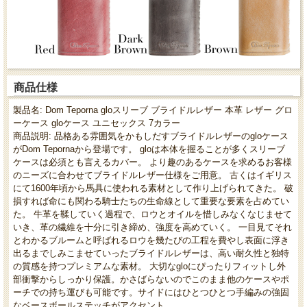
商品仕様
製品名: Dom Teporna gloスリーブ ブライドルレザー 本革 レザー グロ
ーケース gloケース ユニセックス 7カラー
商品説明: 品格ある雰囲気をかもしだすブライドルレザーのgloケース
がDom Tepornaから登場です。 gloは本体を握ることが多くスリーブ
ケースは必須とも言えるカバー。 より趣のあるケースを求めるお客様
のニーズに合わせてブライドルレザー仕様をご用意。 古くはイギリス
にて1600年頃から馬具に使われる素材として作り上げられてきた。 破
損すれば命にも関わる騎士たちの生命線として重要な要素を占めてい
た。 牛革を鞣していく過程で、ロウとオイルを惜しみなくなじませて
いき、革の繊維を十分に引き締め、強度を高めていく。 一目見てそれ
とわかるブルームと呼ばれるロウを幾たびの工程を費やし表面に浮き
出るまでしみこませていったブライドルレザーは、高い耐久性と独特
の質感を持つプレミアムな素材。 大切なgloにぴったりフィットし外
部衝撃からしっかり保護。かさばらないのでこのまま他のケースやポ
ーチでの持ち運びも可能です。サイドにはひとつひとつ手編みの強固
なベースボールステッチがアクセント。