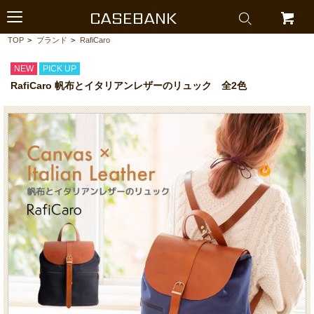
CASEBANK
TOP
>
ブランド
>
RafiCaro
NEW
PICK UP
RafiCaro 帆布とイタリアンレザーのリュック 全2色