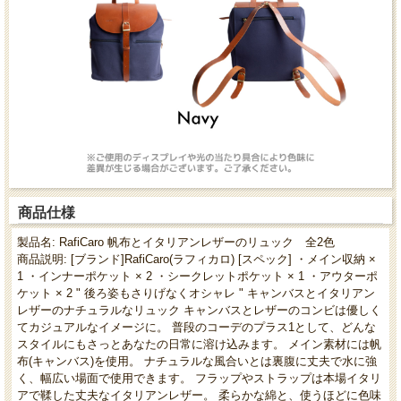
商品仕様
製品名: RafiCaro 帆布とイタリアンレザーのリュック 全2色
商品説明: [ブランド]RafiCaro(ラフィカロ) [スペック] ・メイン収納 ×
1 ・インナーポケット × 2 ・シークレットポケット × 1 ・アウターポ
ケット × 2 " 後ろ姿もさりげなくオシャレ " キャンバスとイタリアン
レザーのナチュラルなリュック キャンバスとレザーのコンビは優しく
てカジュアルなイメージに。 普段のコーデのプラス1として、どんな
スタイルにもさっとあなたの日常に溶け込みます。 メイン素材には帆
布(キャンバス)を使用。 ナチュラルな風合いとは裏腹に丈夫で水に強
く、幅広い場面で使用できます。 フラップやストラップは本場イタリ
アで鞣した丈夫なイタリアンレザー。 柔らかな綿と、使うほどに色味