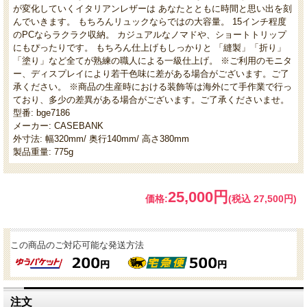
が変化していくイタリアンレザーは あなたとともに時間と思い出を刻
んでいきます。 もちろんリュックならではの大容量。 15インチ程度
のPCならラクラク収納。 カジュアルなノマドや、ショートトリップ
にもぴったりです。 もちろん仕上げもしっかりと 「縫製」「折り」
「塗り」など全てが熟練の職人による一級仕上げ。 ※ご利用のモニタ
ー、ディスプレイにより若干色味に差がある場合がございます。ご了
承ください。 ※商品の生産時における装飾等は海外にて手作業で行っ
ており、多少の差異がある場合がございます。ご了承くださいませ。
型番: bge7186
メーカー: CASEBANK
外寸法: 幅320mm/ 奥行140mm/ 高さ380mm
製品重量: 775g
25,000円
価格:
(税込 27,500円)
この商品のご対応可能な発送方法
注文