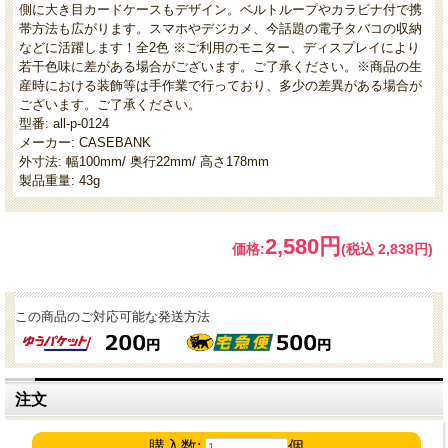
側に大き目カードケースもデザイン。ベルトループやカラビナ付で携
帯方法も広がります。スマホやデジカメ、今話題の電子タバコの収納
などに活躍します！全2色 ※ご利用のモニター、ディスプレイにより
若干色味に差がある場合がございます。ご了承ください。※商品の生
産時における装飾等は手作業で行っており、多少の差異がある場合が
ございます。ご了承ください。
型番: all-p-0124
メーカー: CASEBANK
外寸法: 幅100mm/ 奥行22mm/ 高さ178mm
製品重量: 43g
2,580円
価格:
(税込 2,838円)
この商品のご対応可能な発送方法
注文
購入数:
個