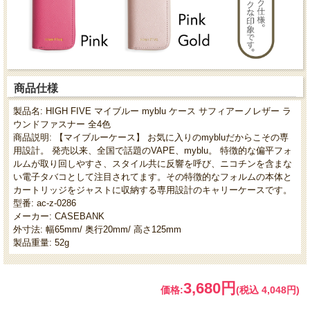
商品仕様
製品名: HIGH FIVE マイブルー myblu ケース サフィアーノレザー ラ
ウンドファスナー 全4色
商品説明: 【マイブルーケース】 お気に入りのmybluだからこその専
用設計。 発売以来、全国で話題のVAPE、myblu。 特徴的な偏平フォ
ルムが取り回しやすさ、スタイル共に反響を呼び、ニコチンを含まな
い電子タバコとして注目されてます。その特徴的なフォルムの本体と
カートリッジをジャストに収納する専用設計のキャリーケースです。
型番: ac-z-0286
メーカー: CASEBANK
外寸法: 幅65mm/ 奥行20mm/ 高さ125mm
製品重量: 52g
3,680円
価格:
(税込 4,048円)