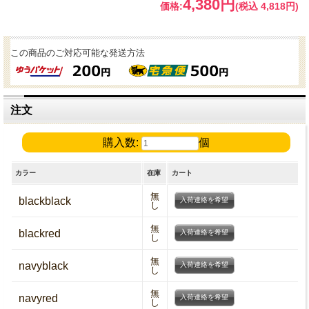
4,380円
価格:
(税込 4,818円)
この商品のご対応可能な発送方法
注文
購入数:
個
カラー
在庫
カート
無
blackblack
入荷連絡を希望
し
無
blackred
入荷連絡を希望
し
無
navyblack
入荷連絡を希望
し
無
navyred
入荷連絡を希望
し