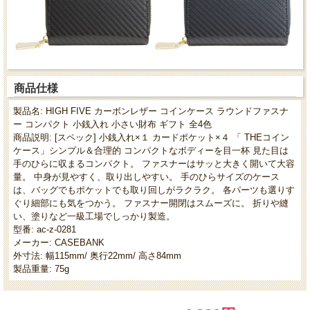
商品仕様
製品名: HIGH FIVE カーボンレザー コインケース ラウンドファスナ
ー コンパクト 小銭入れ 小さい財布 ギフト 全4色
商品説明: [スペック] 小銭入れ×１ カードポケット×４ 「 THEコイン
ケース」シンプル＆合理的 コンパクトなボディーを目一杯 見た目は
手のひらに収まるコンパクト。 ファスナーはサッと大きく開いて大容
量。 中身が見やすく、取り出しやすい。 手のひらサイズのケース
は、バッグでもポケットでも取り回しがラクラク。 各パーツも選りす
ぐり細部にも気をつかう。 ファスナー開閉はスムーズに。 折りや縫
い、塗りなど一級工場でしっかり製造。
型番: ac-z-0281
メーカー: CASEBANK
外寸法: 幅115mm/ 奥行22mm/ 高さ84mm
製品重量: 75g