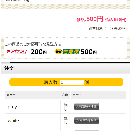
500円
価格:
(税込 550円)
通常価格: 1,628円(税込)
この商品のご対応可能な発送方法
注文
購入数:
個
カラー
在庫
カート
無
grey
入荷連絡を希望
し
無
white
入荷連絡を希望
し