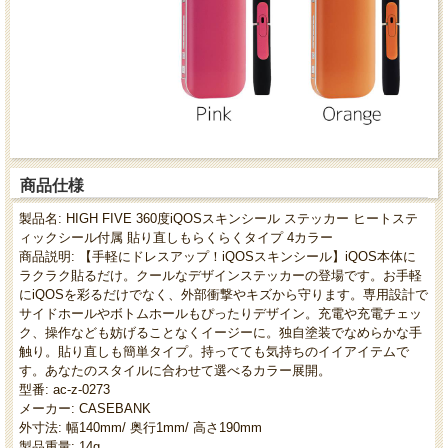
商品仕様
製品名: HIGH FIVE 360度iQOSスキンシール ステッカー ヒートステ
ィックシール付属 貼り直しもらくらくタイプ 4カラー
商品説明: 【手軽にドレスアップ！iQOSスキンシール】iQOS本体に
ラクラク貼るだけ。クールなデザインステッカーの登場です。お手軽
にiQOSを彩るだけでなく、外部衝撃やキズから守ります。専用設計で
サイドホールやボトムホールもぴったりデザイン。充電や充電チェッ
ク、操作なども妨げることなくイージーに。独自塗装でなめらかな手
触り。貼り直しも簡単タイプ。持ってても気持ちのイイアイテムで
す。あなたのスタイルに合わせて選べるカラー展開。
型番: ac-z-0273
メーカー: CASEBANK
外寸法: 幅140mm/ 奥行1mm/ 高さ190mm
製品重量: 14g