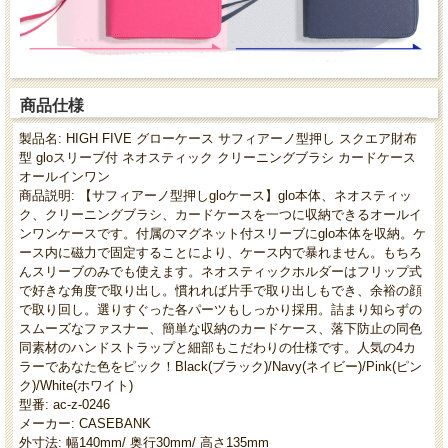
商品仕様
製品名: HIGH FIVE グローケース サフィアーノ型押し スクエア財布
型 gloスリーブ付 ネオスティック クリーニングブラシ カードケース
オールインワン
商品説明: 【サフィアーノ型押しgloケース】glo本体、ネオスティッ
ク、クリーニングブラシ、カードケースを一つに収納できるオールイ
ンワンケースです。付属のマグネット付スリーブにglo本体を収納。ケ
ース内に磁力で固定することにより、ケース内で暴れません。もちろ
んスリーブのみでも使えます。ネオスティックホルダーはフリップ式
で好きな角度で取り出し。慣れれば片手で取り出しもでき、余裕の顔
で取り回し。選りすぐった各パーツもしっかり採用。詰まり知らずの
スムーズなファスナー、簡単な収納のカードケース、落下防止の同色
同素材のハンドストラップと細部もこだわりの仕様です。人気の4カ
ラーであなた色をピック！Black(ブラック)/Navy(ネイビー)/Pink(ピン
ク)/White(ホワイト)
型番: ac-z-0246
メーカー: CASEBANK
外寸法: 幅140mm/ 奥行30mm/ 高さ135mm