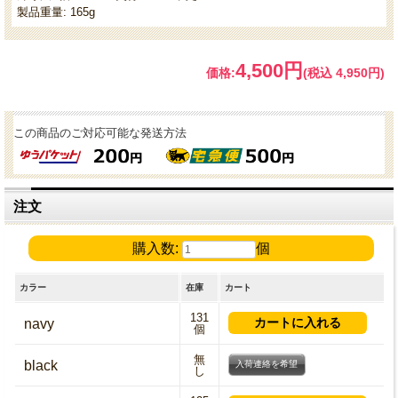
製品重量: 165g
4,500円
価格:
(税込 4,950円)
この商品のご対応可能な発送方法
注文
購入数:
個
カラー
在庫
カート
131
navy
個
無
black
入荷連絡を希望
し